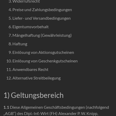
Widerrufsrecht
der
Preise und Zahlungsbedingungen
verbindet.
Mode,
Liefer- und Versandbedingungen
Café
Eigentumsvorbehalt
und
Mängelhaftung (Gewährleistung)
Genuss
–
Haftung
mit
Einlösung von Aktionsgutscheinen
Herz
Einlösung von Geschenkgutscheinen
und
Heimat.
Anwendbares Recht
Alternative Streitbeilegung
1) Geltungsbereich
1.1
Diese Allgemeinen Geschäftsbedingungen (nachfolgend
„AGB“) des Dipl.-Inf.-Wirt (FH) Alexander P. W. Knipp,