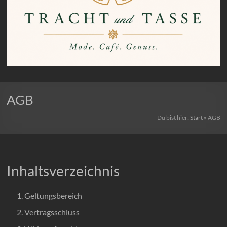
TRACHT
AGB
und
TASSE
Du bist hier:
Start
»
AGB
–
Mode.
Inhaltsverzeichnis
Café.
Genuss.
Geltungsbereich
Vertragsschluss
Ein
Ort,