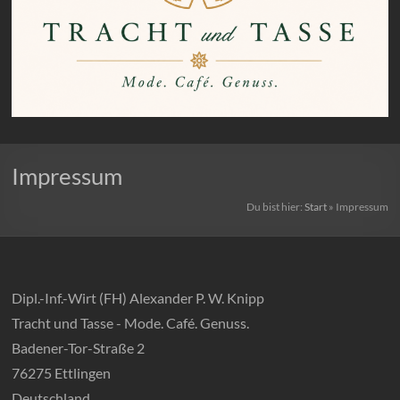
TRACHT
Impressum
und
TASSE
Du bist hier:
Start
»
Impressum
–
Mode.
Dipl.-Inf.-Wirt (FH) Alexander P. W. Knipp
Café.
Tracht und Tasse - Mode. Café. Genuss.
Genuss.
Badener-Tor-Straße 2
76275 Ettlingen
Ein
Ort,
Deutschland