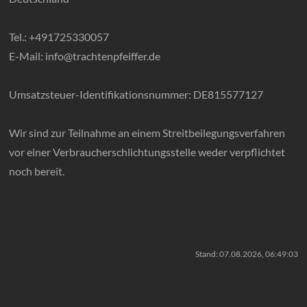
der
verbindet.
Tel.: +491725330057
Mode,
E-Mail: info@trachtenpfeiffer.de
Café
und
Umsatzsteuer-Identifikationsnummer: DE815577127
Genuss
–
mit
Wir sind zur Teilnahme an einem Streitbeilegungsverfahren
Herz
vor einer Verbraucherschlichtungsstelle weder verpflichtet
und
noch bereit.
Heimat.
Stand: 07.08.2026, 06:49:03